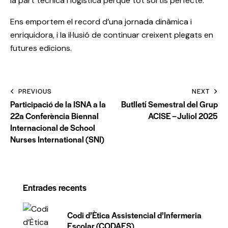
la part tècnica i logística perquè tot sortís perfecte.
Ens emportem el record d’una jornada dinàmica i
enriquidora, i la il·lusió de continuar creixent plegats en
futures edicions.
PREVIOUS
NEXT
Participació de la ISNA a la
Butlletí Semestral del Grup
22a Conferència Biennal
ACISE – Juliol 2025
Internacional de School
Nurses International (SNI)
Entrades recents
Codi d’Ètica Assistencial d’Infermeria
Escolar (CODAES)