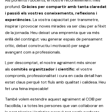
Als ponents i docents, el nostre reconeixement més
profund.
Gràcies per compartir amb tanta claredat
i passió els vostres coneixements, reflexions i
experiències.
La vostra capacitat per transmetre,
inspirar i provocar noves mirades va ser clau per a l’èxit
de la jornada. Heu deixat una empremta que va més
enllà del contingut: vau generar espais de pensament
crític, debat constructiu i motivació per seguir
avançant com a professionals.
I, per descomptat, el nostre agraïment més sincer
als
comitès organitzador i científic:
el vostre
compromís, professionalitat i cura en cada detall han
estat claus perquè tot fluís amb qualitat i calidesa. Heu
fet una feina impecable!
També volem estendre aquest agraïment al COIB per
l’acollida, i a totes les persones que van col·laborar en