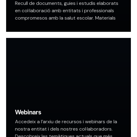
Recull de documents, guies i estudis elaborats
en col·laboració amb entitats i professionals
compromesos amb la salut escolar. Materials
pensats per compartir coneixement i potenciar
l’impacte de la nostra feina…
Webinars
Accedeix a l’arxiu de recursos i webinars de la
nostra entitat i dels nostres col·laboradors.
Descobreix les temàtiques actuals que més