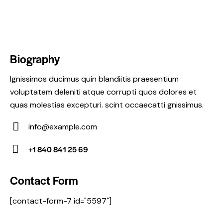
Biography
Ignissimos ducimus quin blandiitis praesentium
voluptatem deleniti atque corrupti quos dolores et
quas molestias excepturi. scint occaecatti gnissimus.
info@example.com
E-
+1 840 841 25 69
m
Ph
ail:
on
Contact Form
e:
[contact-form-7 id="5597"]