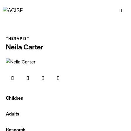
THERAPIST
Neila Carter
Children
0%
Adults
0%
Research
88%