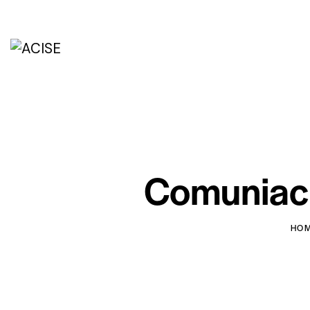
Comuniaci
HO