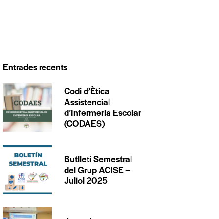
Entrades recents
Codi d’Ètica
Assistencial
d’Infermeria Escolar
(CODAES)
Butlletí Semestral
del Grup ACISE –
Juliol 2025