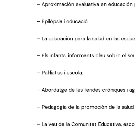
–
Aproximación evaluativa en educación pa
–
Epilèpsia i educació.
–
La educación para la salud en las escue
–
Els infants: informants clau sobre el se
–
Pal·liatius i escola.
–
Abordatge de les ferides cròniques i ag
–
Pedagogía de la promoción de la salud 
–
La veu de la Comunitat Educativa, esco